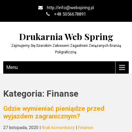
Skip
http://
info@webspring.pl
to
+48 5056678891
content
Drukarnia Web Spring
Zajmujemy Się Szerokim Zakresem Zagadnień Związanych Branżą
Poligraficzną.
Menu
Kategoria:
Finanse
Gdzie wymieniać pieniądze przed
wyjazdem zagranicznym?
27 listopada, 2020
|
Brak komentarzy
|
Finanse