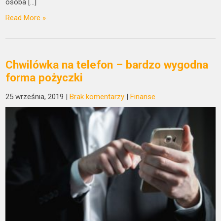
osoba […]
Read More »
Chwilówka na telefon – bardzo wygodna
forma pożyczki
25 września, 2019
|
Brak komentarzy
|
Finanse