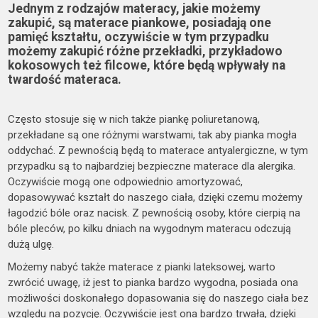
Jednym z rodzajów materacy, jakie możemy
zakupić, są materace piankowe, posiadają one
pamięć kształtu, oczywiście w tym przypadku
możemy zakupić różne przekładki, przykładowo
kokosowych też filcowe, które będą wpływały na
twardość materaca.
Często stosuje się w nich także piankę poliuretanową,
przekładane są one różnymi warstwami, tak aby pianka mogła
oddychać. Z pewnością będą to materace antyalergiczne, w tym
przypadku są to najbardziej bezpieczne materace dla alergika.
Oczywiście mogą one odpowiednio amortyzować,
dopasowywać kształt do naszego ciała, dzięki czemu możemy
łagodzić bóle oraz nacisk. Z pewnością osoby, które cierpią na
bóle pleców, po kilku dniach na wygodnym materacu odczują
dużą ulgę.
Możemy nabyć także materace z pianki lateksowej, warto
zwrócić uwagę, iż jest to pianka bardzo wygodna, posiada ona
możliwości doskonałego dopasowania się do naszego ciała bez
względu na pozycję. Oczywiście jest ona bardzo trwała, dzięki