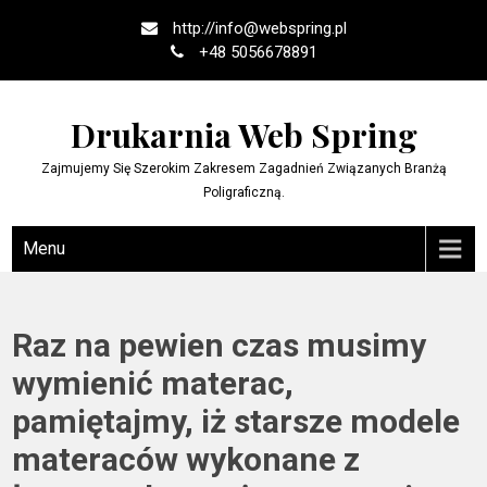
Skip
http://
info@webspring.pl
to
+48 5056678891
content
Drukarnia Web Spring
Zajmujemy Się Szerokim Zakresem Zagadnień Związanych Branżą
Poligraficzną.
Menu
Raz na pewien czas musimy
wymienić materac,
pamiętajmy, iż starsze modele
materaców wykonane z