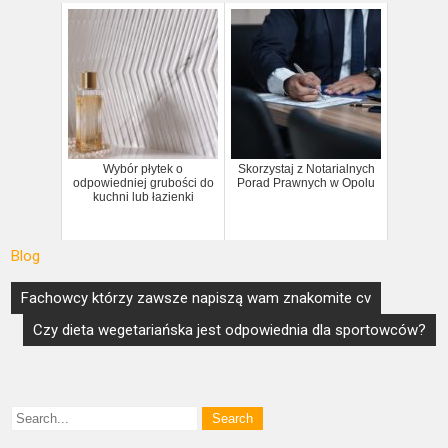
Wybór płytek o
Skorzystaj z Notarialnych
odpowiedniej grubości do
Porad Prawnych w Opolu
kuchni lub łazienki
Blog
Nawigacja
Fachowcy którzy zawsze napiszą wam znakomite cv
wpisu
Czy dieta wegetariańska jest odpowiednia dla sportowców?