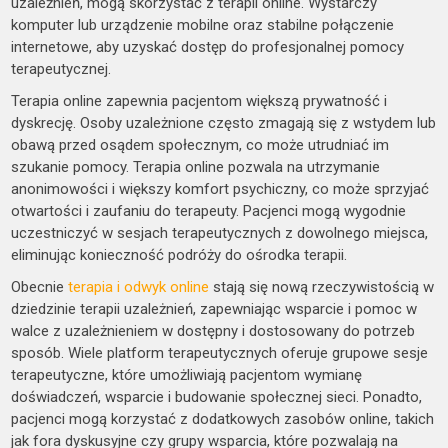
uzależnień, mogą skorzystać z terapii online. Wystarczy
komputer lub urządzenie mobilne oraz stabilne połączenie
internetowe, aby uzyskać dostęp do profesjonalnej pomocy
terapeutycznej.
Terapia online zapewnia pacjentom większą prywatność i
dyskrecję. Osoby uzależnione często zmagają się z wstydem lub
obawą przed osądem społecznym, co może utrudniać im
szukanie pomocy. Terapia online pozwala na utrzymanie
anonimowości i większy komfort psychiczny, co może sprzyjać
otwartości i zaufaniu do terapeuty. Pacjenci mogą wygodnie
uczestniczyć w sesjach terapeutycznych z dowolnego miejsca,
eliminując konieczność podróży do ośrodka terapii.
Obecnie
terapia i odwyk online
stają się nową rzeczywistością w
dziedzinie terapii uzależnień, zapewniając wsparcie i pomoc w
walce z uzależnieniem w dostępny i dostosowany do potrzeb
sposób. Wiele platform terapeutycznych oferuje grupowe sesje
terapeutyczne, które umożliwiają pacjentom wymianę
doświadczeń, wsparcie i budowanie społecznej sieci. Ponadto,
pacjenci mogą korzystać z dodatkowych zasobów online, takich
jak fora dyskusyjne czy grupy wsparcia, które pozwalają na