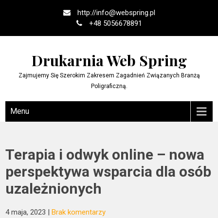
Skip
http://
info@webspring.pl
to
+48 5056678891
content
Drukarnia Web Spring
Zajmujemy Się Szerokim Zakresem Zagadnień Związanych Branżą
Poligraficzną.
Menu
Terapia i odwyk online – nowa
perspektywa wsparcia dla osób
uzależnionych
4 maja, 2023
|
Brak komentarzy