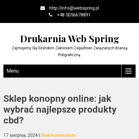
Skip
http://
info@webspring.pl
to
+48 5056678891
content
Drukarnia Web Spring
Zajmujemy Się Szerokim Zakresem Zagadnień Związanych Branżą
Poligraficzną.
Menu
Sklep konopny online: jak
wybrać najlepsze produkty
cbd?
17 sierpnia, 2024
|
Brak komentarzy