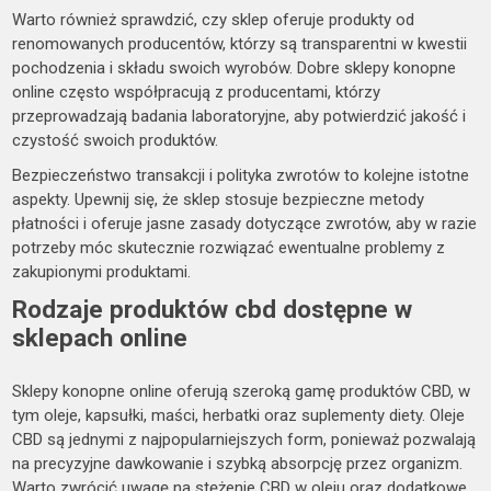
Warto również sprawdzić, czy sklep oferuje produkty od
renomowanych producentów, którzy są transparentni w kwestii
pochodzenia i składu swoich wyrobów. Dobre sklepy konopne
online często współpracują z producentami, którzy
przeprowadzają badania laboratoryjne, aby potwierdzić jakość i
czystość swoich produktów.
Bezpieczeństwo transakcji i polityka zwrotów to kolejne istotne
aspekty. Upewnij się, że sklep stosuje bezpieczne metody
płatności i oferuje jasne zasady dotyczące zwrotów, aby w razie
potrzeby móc skutecznie rozwiązać ewentualne problemy z
zakupionymi produktami.
Rodzaje produktów cbd dostępne w
sklepach online
Sklepy konopne online oferują szeroką gamę produktów CBD, w
tym oleje, kapsułki, maści, herbatki oraz suplementy diety. Oleje
CBD są jednymi z najpopularniejszych form, ponieważ pozwalają
na precyzyjne dawkowanie i szybką absorpcję przez organizm.
Warto zwrócić uwagę na stężenie CBD w oleju oraz dodatkowe