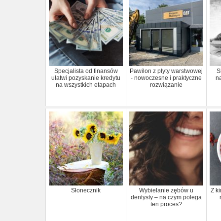
Specjalista od finansów
Pawilon z płyty warstwowej
S
ułatwi pozyskanie kredytu
- nowoczesne i praktyczne
n
na wszystkich etapach
rozwiązanie
Słonecznik
Wybielanie zębów u
Z k
dentysty – na czym polega
ten proces?