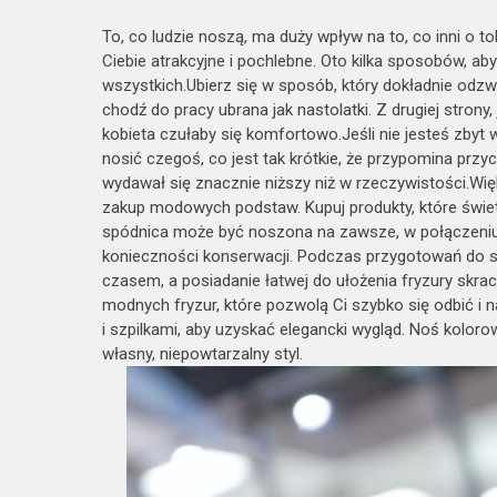
To, co ludzie noszą, ma duży wpływ na to, co inni o to
Ciebie atrakcyjne i pochlebne. Oto kilka sposobów, a
wszystkich.Ubierz się w sposób, który dokładnie odzwi
chodź do pracy ubrana jak nastolatki. Z drugiej strony, 
kobieta czułaby się komfortowo.Jeśli nie jesteś zbyt 
nosić czegoś, co jest tak krótkie, że przypomina przyc
wydawał się znacznie niższy niż w rzeczywistości.Wi
zakup modowych podstaw. Kupuj produkty, które świetn
spódnica może być noszona na zawsze, w połączeniu
konieczności konserwacji. Podczas przygotowań do s
czasem, a posiadanie łatwej do ułożenia fryzury skra
modnych fryzur, które pozwolą Ci szybko się odbić i
i szpilkami, aby uzyskać elegancki wygląd. Noś koloro
własny, niepowtarzalny styl.