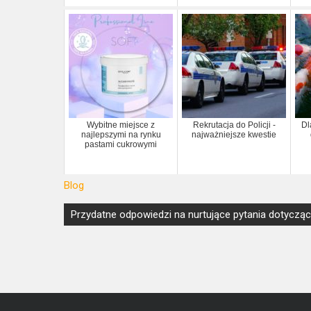
Wybitne miejsce z
Rekrutacja do Policji -
Dl
najlepszymi na rynku
najważniejsze kwestie
pastami cukrowymi
Blog
Nawigacja
Przydatne odpowiedzi na nurtujące pytania dotyczą
wpisu