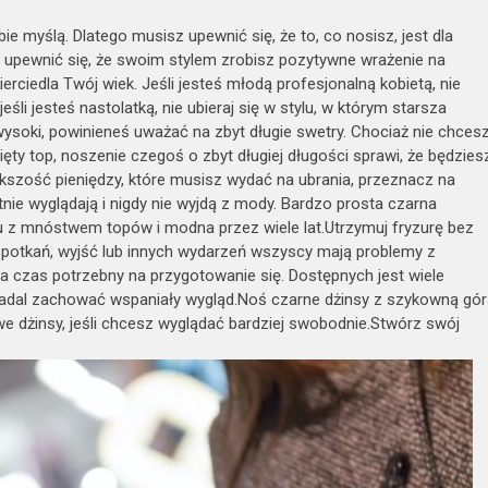
bie myślą. Dlatego musisz upewnić się, że to, co nosisz, jest dla
by upewnić się, że swoim stylem zrobisz pozytywne wrażenie na
erciedla Twój wiek. Jeśli jesteś młodą profesjonalną kobietą, nie
jeśli jesteś nastolatką, nie ubieraj się w stylu, w którym starsza
wysoki, powinieneś uważać na zbyt długie swetry. Chociaż nie chces
ięty top, noszenie czegoś o zbyt długiej długości sprawi, że będzies
ększość pieniędzy, które musisz wydać na ubrania, przeznacz na
ie wyglądają i nigdy nie wyjdą z mody. Bardzo prosta czarna
 z mnóstwem topów i modna przez wiele lat.Utrzymuj fryzurę bez
potkań, wyjść lub innych wydarzeń wszyscy mają problemy z
ca czas potrzebny na przygotowanie się. Dostępnych jest wiele
 nadal zachować wspaniały wygląd.Noś czarne dżinsy z szykowną gó
we dżinsy, jeśli chcesz wyglądać bardziej swobodnie.Stwórz swój