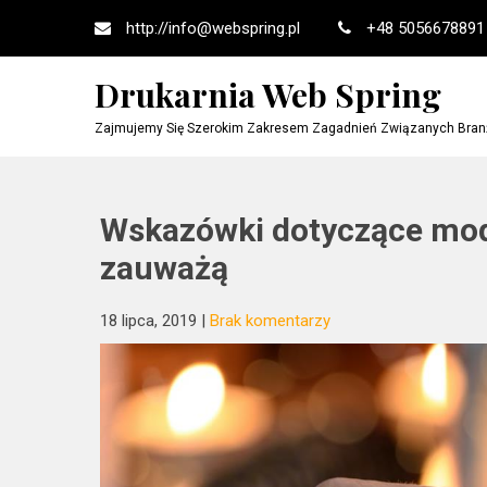
Skip
http://
info@webspring.pl
+48 5056678891
to
content
Drukarnia Web Spring
Zajmujemy Się Szerokim Zakresem Zagadnień Związanych Branżą
Wskazówki dotyczące mody,
zauważą
18 lipca, 2019
|
Brak komentarzy