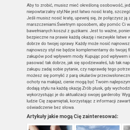
Aby to zrobić, musisz mieć określoną osobowość, je
niepowtarzalny styl.Nie jest łatwo nosić kratę, szczegó
Jeśli musisz nosić kratę, upewnij się, że połączysz ją 
marszczeniami.Świetnym sposobem, aby pomóc Ci wyglą
bawełnianych koszul z guzikami. Jest to ważne, poniew
bezpieczne na prawie każdą okazję i niezwykle łatwe w 
dobrze do twojej oprawy. Każdy może nosić najnowszą 
najnowszy styl nie będzie komplementarny do twojej 
zakupów pod wpływem mody. Kupując pod wpływem im
pasować tak dobrze, jak się spodziewałeś, lub tak na
zakupu zadaj sobie pytanie, czy naprawdę tego potr
możesz się pomylić z parą okularów przeciwsłoneczny
ochoty na makijaż, cienie mogą być Twoim najlepszym
dodają stylu na każdą okazję.Zrób plusk, gdy wychodz
wykorzystując je do aktualizacji swojej garderoby. Wyg
ludzie Cię zapamiętali, korzystając z informacji zaw
oświadczenie bez słowa.
Artykuły jakie mogą Cię zainteresować: