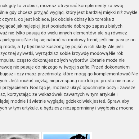
dnak gdy to zrobisz, możesz otrzymać komplementy za swój
lnie gdy chcesz przyjąć wygląd, który jest bardziej miękki niż zwykle.
z czymś, co jest kobiece, jak obcisłe dżinsy lub torebka z
dać jak najlepiej, jest posiadanie dobrego zapasu białych
aż nie tylko pasują do wielu innych elementów, ale są również
pielęgnacji.Nie daj się nabrać na modowy trend, jeśli nie pasuje on
modę, a Ty będziesz kuszony, by pójść w ich ślady. Ale jeśli
fizycznej sylwetki, wyrządzisz sobie krzywdę modową.Nie rób
pulsu, często dokonujesz złych wyborów. Ubranie może nie
prawdę nie pasuje do niczego w twojej szafie. Przed dokonaniem
zebujesz i czy masz przedmioty, które mogą go komplementować.Nie
ch. Jeśli miałaś ciężką, nieprzespaną noc lub po prostu nie masz
 przyjacielem. Nosząc je, możesz ukryć opuchnięte oczy i zawsze
isz, korzystając ze wskazówek zawartych w tym artykule i
lądaj modnie i świetnie wyglądaj gdziekolwiek jesteś. Spraw, aby
artych w tym artykule, a będziesz niezapomniany i wygłosisz mocne