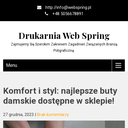
Skip
http://
info@webspring.pl
to
+48 5056678891
content
Drukarnia Web Spring
Zajmujemy Się Szerokim Zakresem Zagadnień Związanych Branżą
Poligraficzną.
Menu
Komfort i styl: najlepsze buty
damskie dostępne w sklepie!
27 grudnia, 2023
|
Brak komentarzy