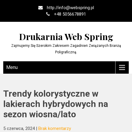
Skip
http://
info@webspring.pl
to
+48 5056678891
content
Drukarnia Web Spring
Zajmujemy Się Szerokim Zakresem Zagadnień Związanych Branżą
Poligraficzną.
Menu
Trendy kolorystyczne w
lakierach hybrydowych na
sezon wiosna/lato
5 czerwca, 2024
|
Brak komentarzy