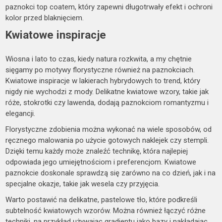
paznokci top coatem, który zapewni długotrwały efekt i ochroni
kolor przed blaknięciem.
Kwiatowe inspiracje
Wiosna i lato to czas, kiedy natura rozkwita, a my chętnie
sięgamy po motywy florystyczne również na paznokciach.
Kwiatowe inspiracje w lakierach hybrydowych to trend, który
nigdy nie wychodzi z mody. Delikatne kwiatowe wzory, takie jak
róże, stokrotki czy lawenda, dodają paznokciom romantyzmu i
elegancji.
Florystyczne zdobienia można wykonać na wiele sposobów, od
ręcznego malowania po użycie gotowych naklejek czy stempli.
Dzięki temu każdy może znaleźć technikę, która najlepiej
odpowiada jego umiejętnościom i preferencjom. Kwiatowe
paznokcie doskonale sprawdzą się zarówno na co dzień, jak i na
specjalne okazje, takie jak wesela czy przyjęcia.
Warto postawić na delikatne, pastelowe tło, które podkreśli
subtelność kwiatowych wzorów. Można również łączyć różne
techniki, na przykład używając gradientu jako bazy i nakładając