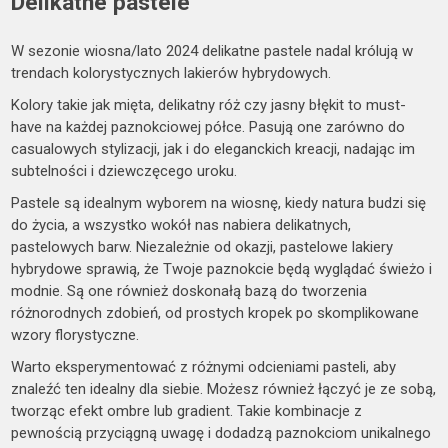
Delikatne pastele
W sezonie wiosna/lato 2024 delikatne pastele nadal królują w
trendach kolorystycznych lakierów hybrydowych.
Kolory takie jak mięta, delikatny róż czy jasny błękit to must-
have na każdej paznokciowej półce. Pasują one zarówno do
casualowych stylizacji, jak i do eleganckich kreacji, nadając im
subtelności i dziewczęcego uroku.
Pastele są idealnym wyborem na wiosnę, kiedy natura budzi się
do życia, a wszystko wokół nas nabiera delikatnych,
pastelowych barw. Niezależnie od okazji, pastelowe lakiery
hybrydowe sprawią, że Twoje paznokcie będą wyglądać świeżo i
modnie. Są one również doskonałą bazą do tworzenia
różnorodnych zdobień, od prostych kropek po skomplikowane
wzory florystyczne.
Warto eksperymentować z różnymi odcieniami pasteli, aby
znaleźć ten idealny dla siebie. Możesz również łączyć je ze sobą,
tworząc efekt ombre lub gradient. Takie kombinacje z
pewnością przyciągną uwagę i dodadzą paznokciom unikalnego