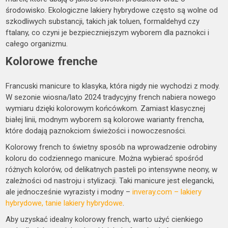
środowisko. Ekologiczne lakiery hybrydowe często są wolne od
szkodliwych substancji, takich jak toluen, formaldehyd czy
ftalany, co czyni je bezpieczniejszym wyborem dla paznokci i
całego organizmu.
Kolorowe frenche
Francuski manicure to klasyka, która nigdy nie wychodzi z mody.
W sezonie wiosna/lato 2024 tradycyjny french nabiera nowego
wymiaru dzięki kolorowym końcówkom. Zamiast klasycznej
białej linii, modnym wyborem są kolorowe warianty frencha,
które dodają paznokciom świeżości i nowoczesności.
Kolorowy french to świetny sposób na wprowadzenie odrobiny
koloru do codziennego manicure. Można wybierać spośród
różnych kolorów, od delikatnych pasteli po intensywne neony, w
zależności od nastroju i stylizacji. Taki manicure jest elegancki,
ale jednocześnie wyrazisty i modny –
inveray.com – lakiery
hybrydowe, tanie lakiery hybrydowe
.
Aby uzyskać idealny kolorowy french, warto użyć cienkiego