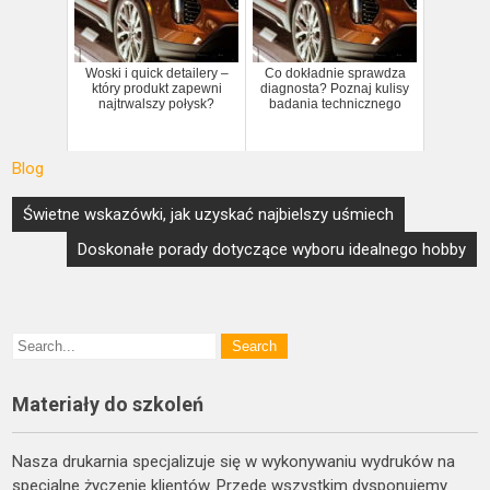
Woski i quick detailery –
Co dokładnie sprawdza
który produkt zapewni
diagnosta? Poznaj kulisy
najtrwalszy połysk?
badania technicznego
Blog
Nawigacja
Świetne wskazówki, jak uzyskać najbielszy uśmiech
wpisu
Doskonałe porady dotyczące wyboru idealnego hobby
Materiały do szkoleń
Nasza drukarnia specjalizuje się w wykonywaniu wydruków na
specjalne życzenie klientów. Przede wszystkim dysponujemy