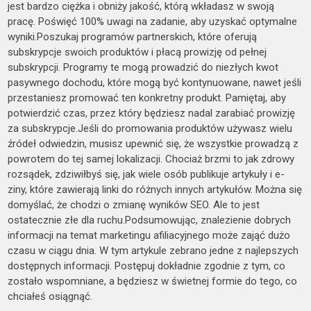
jest bardzo ciężka i obniży jakość, którą wkładasz w swoją
pracę. Poświęć 100% uwagi na zadanie, aby uzyskać optymalne
wyniki.Poszukaj programów partnerskich, które oferują
subskrypcje swoich produktów i płacą prowizję od pełnej
subskrypcji. Programy te mogą prowadzić do niezłych kwot
pasywnego dochodu, które mogą być kontynuowane, nawet jeśli
przestaniesz promować ten konkretny produkt. Pamiętaj, aby
potwierdzić czas, przez który będziesz nadal zarabiać prowizję
za subskrypcje.Jeśli do promowania produktów używasz wielu
źródeł odwiedzin, musisz upewnić się, że wszystkie prowadzą z
powrotem do tej samej lokalizacji. Chociaż brzmi to jak zdrowy
rozsądek, zdziwiłbyś się, jak wiele osób publikuje artykuły i e-
ziny, które zawierają linki do różnych innych artykułów. Można się
domyślać, że chodzi o zmianę wyników SEO. Ale to jest
ostatecznie złe dla ruchu.Podsumowując, znalezienie dobrych
informacji na temat marketingu afiliacyjnego może zająć dużo
czasu w ciągu dnia. W tym artykule zebrano jedne z najlepszych
dostępnych informacji. Postępuj dokładnie zgodnie z tym, co
zostało wspomniane, a będziesz w świetnej formie do tego, co
chciałeś osiągnąć.