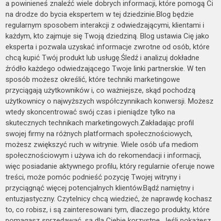
a powinieneś znaleźć wiele dobrych informacji, które pomogą Ci
na drodze do bycia ekspertem w tej dziedzinie.Blog będzie
regularnym sposobem interakcji z odwiedzającymi, klientami i
każdym, kto zajmuje się Twoją dziedziną. Blog ustawia Cię jako
eksperta i pozwala uzyskać informacje zwrotne od osób, które
chcą kupić Twój produkt lub usługę.Śledź i analizuj dokładne
źródło każdego odwiedzającego Twoje linki partnerskie. W ten
sposób możesz określić, które techniki marketingowe
przyciągają użytkowników i, co ważniejsze, skąd pochodzą
użytkownicy o najwyższych współczynnikach konwersji. Możesz
wtedy skoncentrować swój czas i pieniądze tylko na
skutecznych technikach marketingowych.Zakładając profil
swojej firmy na różnych platformach społecznościowych,
możesz zwiększyć ruch w witrynie. Wiele osób ufa mediom
społecznościowym i używa ich do rekomendacji i informacji,
więc posiadanie aktywnego profilu, który regularnie oferuje nowe
treści, może pomóc podnieść pozycję Twojej witryny i
przyciągnąć więcej potencjalnych klientów.Bądź namiętny i
entuzjastyczny. Czytelnicy chcą wiedzieć, że naprawdę kochasz
to, co robisz, i są zainteresowani tym, dlaczego produkty, które
pomagasz sprzedawać, są dla Ciebie korzystne. Jeśli pokażesz