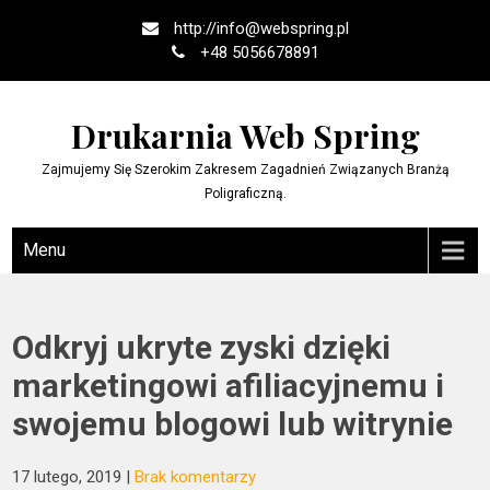
Skip
http://
info@webspring.pl
to
+48 5056678891
content
Drukarnia Web Spring
Zajmujemy Się Szerokim Zakresem Zagadnień Związanych Branżą
Poligraficzną.
Menu
Odkryj ukryte zyski dzięki
marketingowi afiliacyjnemu i
swojemu blogowi lub witrynie
17 lutego, 2019
|
Brak komentarzy