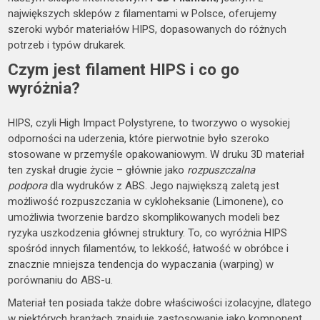
największych sklepów z filamentami w Polsce, oferujemy
szeroki wybór materiałów HIPS, dopasowanych do różnych
potrzeb i typów drukarek.
Czym jest filament HIPS i co go
wyróżnia?
HIPS, czyli High Impact Polystyrene, to tworzywo o wysokiej
odporności na uderzenia, które pierwotnie było szeroko
stosowane w przemyśle opakowaniowym. W druku 3D materiał
ten zyskał drugie życie – głównie jako
rozpuszczalna
podpora
dla wydruków z ABS. Jego największą zaletą jest
możliwość rozpuszczania w cykloheksanie (Limonene), co
umożliwia tworzenie bardzo skomplikowanych modeli bez
ryzyka uszkodzenia głównej struktury. To, co wyróżnia HIPS
spośród innych filamentów, to lekkość, łatwość w obróbce i
znacznie mniejsza tendencja do wypaczania (warping) w
porównaniu do ABS-u.
Materiał ten posiada także dobre właściwości izolacyjne, dlatego
w niektórych branżach znajduje zastosowanie jako komponent