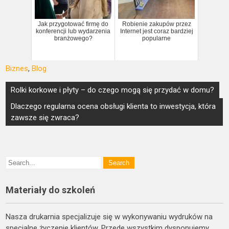
Jak przygotować firmę do
Robienie zakupów przez
konferencji lub wydarzenia
Internet jest coraz bardziej
branżowego?
popularne
Biznes
,
Blog
Nawigacja
Rolki korkowe i płyty – do czego mogą się przydać w domu?
wpisu
Dlaczego regularna ocena obsługi klienta to inwestycja, która
zawsze się zwraca?
Materiały do szkoleń
Nasza drukarnia specjalizuje się w wykonywaniu wydruków na
specjalne życzenie klientów. Przede wszystkim dysponujemy