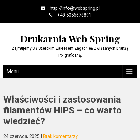
Skip
http://
info@webspring.pl
to
+48 5056678891
content
Drukarnia Web Spring
Zajmujemy Się Szerokim Zakresem Zagadnień Związanych Branżą
Poligraficzną.
Menu
Właściwości i zastosowania
filamentów HIPS – co warto
wiedzieć?
24 czerwca, 2025
|
Brak komentarzy