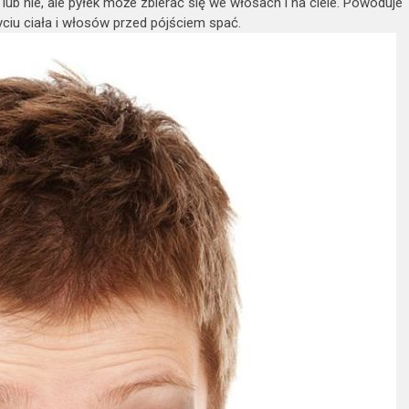
lub nie, ale pyłek może zbierać się we włosach i na ciele. Powoduje
ciu ciała i włosów przed pójściem spać.