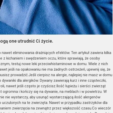
mogą one utrudnić Ci życie.
ub nawet eliminowania drażniących efektów. Ten artykuł zawiera kilka
 z kichaniem i swędzeniem oczu, które sprawiają, że osoby
ecznym, testuj nowe leki przeciwhistaminowe w domu. Wiele z nich
et jeśli na opakowaniu nie ma żadnych ostrzeżeń, upewnij się, że
isz prowadzić.Jeśli cierpisz na alergie, najlepiej nie masz w domu
dywaniki dla alergików. Dywany zawierają kurz i inne cząsteczki,
i, nawet jeśli często je czyścisz.Ilość łupieżu i sierści zwierząt
 ogromna i kończy się na dywanie, na meblach i w powietrzu. W
ie nie wystarczy, aby usunąć wystarczającą ilość alergenów
 uczulonych na te zwierzęta. Nawet w przypadku zastrzyków dla
trzymaniem zwierzęcia na zewnątrz przez większość czasu.Co wieczór