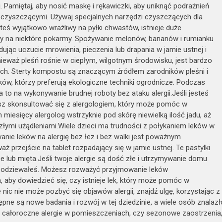
. Pamiętaj, aby nosić maskę i rękawiczki, aby uniknąć podrażnień
zyszczącymi. Używaj specjalnych narzędzi czyszczących dla
esteś wyjątkowo wrażliwy na pyłki chwastów, istnieje duże
y na niektóre pokarmy. Spożywanie melonów, bananów i rumianku
c uczucie mrowienia, pieczenia lub drapania w jamie ustnej i
ieważ pleśń rośnie w ciepłym, wilgotnym środowisku, jest bardzo
h. Sterty kompostu są znaczącym źródłem zarodników pleśni i
ików, którzy preferują ekologiczne techniki ogrodnicze. Podczas
 na wykonywanie brudnej roboty bez ataku alergii.Jeśli jesteś
sz skonsultować się z alergologiem, który może pomóc w
miesięcy alergolog wstrzyknie pod skórę niewielką ilość jadu, aż
złymi użądleniami.Wiele dzieci ma trudności z połykaniem leków w
owanie leków na alergię bez łez i bez walki jest poważnym
aż przejście na tablet rozpadający się w jamie ustnej. Te pastylki
e lub mięta.Jeśli twoje alergie są dość złe i utrzymywanie domu
 spodziewałeś. Możesz rozważyć przyjmowanie leków
aby dowiedzieć się, czy istnieje lek, który może pomóc w
 nic nie może pozbyć się objawów alergii, znajdź ulgę, korzystając z
ępne są nowe badania i rozwój w tej dziedzinie, a wiele osób znalazł
 na całoroczne alergie w pomieszczeniach, czy sezonowe zaostrzenia