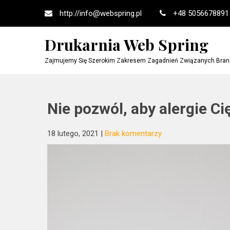
Skip
http://
info@webspring.pl
+48 5056678891
to
content
Drukarnia Web Spring
Zajmujemy Się Szerokim Zakresem Zagadnień Związanych Branżą
Nie pozwól, aby alergie Ci
18 lutego, 2021
|
Brak komentarzy