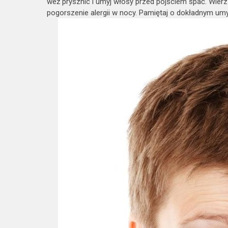
weź prysznic i umyj włosy przed pójściem spać. Wierz 
pogorszenie alergii w nocy. Pamiętaj o dokładnym umy