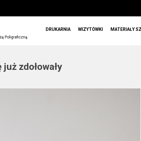
DRUKARNIA
WIZYTÓWKI
MATERIAŁY S
 Poligraficzną.
ę już zdołowały