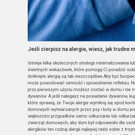
Jeśli cierpisz na alergie, wiesz, jak trudne 
Istnieje kilka skutecznych strategii minimalizowania l
świetnych wskazówek, które pomogą Ci poradzić sobie
dotknięte alergią są tak nieszczęśliwe.Aby być bezpi
może powodować senność i spowolnienie refleksu. Naw
przy pierwszym użyciu możesz zostać w domu i nie mus
dywanów. A jeśli nalegasz na posiadanie dywanów, kup 
które sprawią, że Twoje alergie wymkną się spod kontrol
domowych wytwarzanych przez psy i koty w domu jest
większości przypadków samo odkurzanie lub odkurzan
zwierząt domowych, aby dom był odpowiedni dla osób
alergików ten rodzaj alergii najlepiej radzi sobie z 