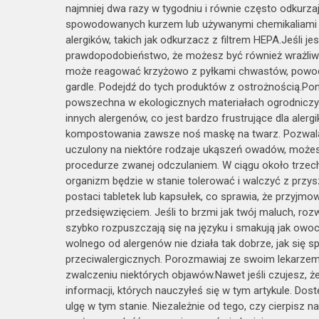
najmniej dwa razy w tygodniu i równie często odkurzaj
spowodowanych kurzem lub używanymi chemikaliami c
alergików, takich jak odkurzacz z filtrem HEPA.Jeśli j
prawdopodobieństwo, że możesz być również wrażliw
może reagować krzyżowo z pyłkami chwastów, powodują
gardle. Podejdź do tych produktów z ostrożnością.Pon
powszechna w ekologicznych materiałach ogrodniczyc
innych alergenów, co jest bardzo frustrujące dla alerg
kompostowania zawsze noś maskę na twarz. Pozwala to
uczulony na niektóre rodzaje ukąszeń owadów, może
procedurze zwanej odczulaniem. W ciągu około trzech 
organizm będzie w stanie tolerować i walczyć z przys
postaci tabletek lub kapsułek, co sprawia, że ​​przyjm
przedsięwzięciem. Jeśli to brzmi jak twój maluch, rozw
szybko rozpuszczają się na języku i smakują jak owoc
wolnego od alergenów nie działa tak dobrze, jak się
przeciwalergicznych. Porozmawiaj ze swoim lekarzem, 
zwalczeniu niektórych objawów.Nawet jeśli czujesz, że
informacji, których nauczyłeś się w tym artykule. Dost
ulgę w tym stanie. Niezależnie od tego, czy cierpisz