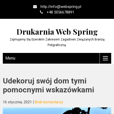
Skip
http://
info@webspring.pl
to
+48 5056678891
content
Drukarnia Web Spring
Zajmujemy Się Szerokim Zakresem Zagadnień Związanych Branżą
Poligraficzną.
Menu
Udekoruj swój dom tymi
pomocnymi wskazówkami
16 stycznia, 2021
|
Brak komentarzy