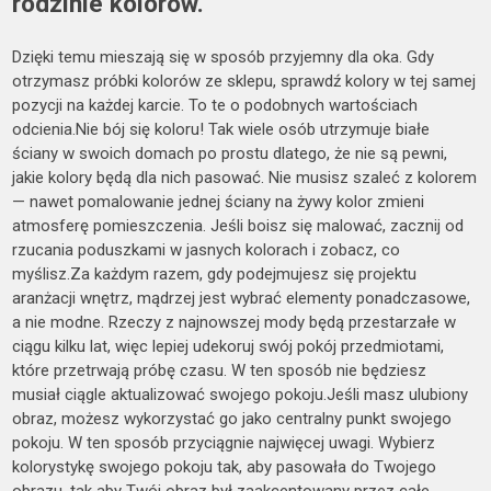
rodzinie kolorów.
Dzięki temu mieszają się w sposób przyjemny dla oka. Gdy
otrzymasz próbki kolorów ze sklepu, sprawdź kolory w tej samej
pozycji na każdej karcie. To te o podobnych wartościach
odcienia.Nie bój się koloru! Tak wiele osób utrzymuje białe
ściany w swoich domach po prostu dlatego, że nie są pewni,
jakie kolory będą dla nich pasować. Nie musisz szaleć z kolorem
— nawet pomalowanie jednej ściany na żywy kolor zmieni
atmosferę pomieszczenia. Jeśli boisz się malować, zacznij od
rzucania poduszkami w jasnych kolorach i zobacz, co
myślisz.Za każdym razem, gdy podejmujesz się projektu
aranżacji wnętrz, mądrzej jest wybrać elementy ponadczasowe,
a nie modne. Rzeczy z najnowszej mody będą przestarzałe w
ciągu kilku lat, więc lepiej udekoruj swój pokój przedmiotami,
które przetrwają próbę czasu. W ten sposób nie będziesz
musiał ciągle aktualizować swojego pokoju.Jeśli masz ulubiony
obraz, możesz wykorzystać go jako centralny punkt swojego
pokoju. W ten sposób przyciągnie najwięcej uwagi. Wybierz
kolorystykę swojego pokoju tak, aby pasowała do Twojego