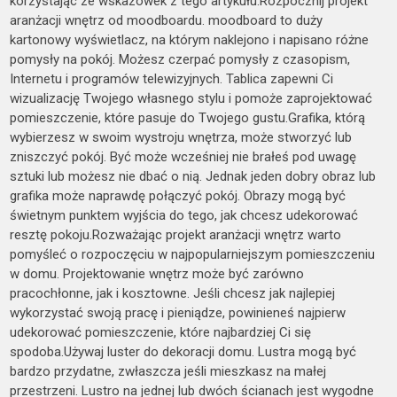
korzystając ze wskazówek z tego artykułu.Rozpocznij projekt
aranżacji wnętrz od moodboardu. moodboard to duży
kartonowy wyświetlacz, na którym naklejono i napisano różne
pomysły na pokój. Możesz czerpać pomysły z czasopism,
Internetu i programów telewizyjnych. Tablica zapewni Ci
wizualizację Twojego własnego stylu i pomoże zaprojektować
pomieszczenie, które pasuje do Twojego gustu.Grafika, którą
wybierzesz w swoim wystroju wnętrza, może stworzyć lub
zniszczyć pokój. Być może wcześniej nie brałeś pod uwagę
sztuki lub możesz nie dbać o nią. Jednak jeden dobry obraz lub
grafika może naprawdę połączyć pokój. Obrazy mogą być
świetnym punktem wyjścia do tego, jak chcesz udekorować
resztę pokoju.Rozważając projekt aranżacji wnętrz warto
pomyśleć o rozpoczęciu w najpopularniejszym pomieszczeniu
w domu. Projektowanie wnętrz może być zarówno
pracochłonne, jak i kosztowne. Jeśli chcesz jak najlepiej
wykorzystać swoją pracę i pieniądze, powinieneś najpierw
udekorować pomieszczenie, które najbardziej Ci się
spodoba.Używaj luster do dekoracji domu. Lustra mogą być
bardzo przydatne, zwłaszcza jeśli mieszkasz na małej
przestrzeni. Lustro na jednej lub dwóch ścianach jest wygodne