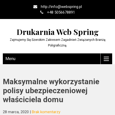
Skip
http://
info@webspring.pl
to
+48 5056678891
content
Drukarnia Web Spring
Zajmujemy Się Szerokim Zakresem Zagadnień Związanych Branżą
Poligraficzną.
Menu
Maksymalne wykorzystanie
polisy ubezpieczeniowej
właściciela domu
28 marca, 2020
|
Brak komentarzy