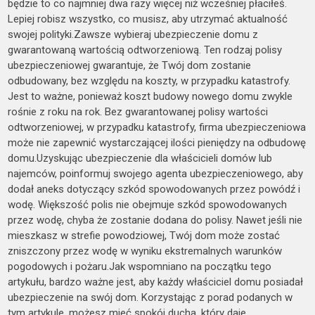
będzie to co najmniej dwa razy więcej niż wcześniej płaciłeś.
Lepiej robisz wszystko, co musisz, aby utrzymać aktualność
swojej polityki.Zawsze wybieraj ubezpieczenie domu z
gwarantowaną wartością odtworzeniową. Ten rodzaj polisy
ubezpieczeniowej gwarantuje, że Twój dom zostanie
odbudowany, bez względu na koszty, w przypadku katastrofy.
Jest to ważne, ponieważ koszt budowy nowego domu zwykle
rośnie z roku na rok. Bez gwarantowanej polisy wartości
odtworzeniowej, w przypadku katastrofy, firma ubezpieczeniowa
może nie zapewnić wystarczającej ilości pieniędzy na odbudowę
domu.Uzyskując ubezpieczenie dla właścicieli domów lub
najemców, poinformuj swojego agenta ubezpieczeniowego, aby
dodał aneks dotyczący szkód spowodowanych przez powódź i
wodę. Większość polis nie obejmuje szkód spowodowanych
przez wodę, chyba że zostanie dodana do polisy. Nawet jeśli nie
mieszkasz w strefie powodziowej, Twój dom może zostać
zniszczony przez wodę w wyniku ekstremalnych warunków
pogodowych i pożaru.Jak wspomniano na początku tego
artykułu, bardzo ważne jest, aby każdy właściciel domu posiadał
ubezpieczenie na swój dom. Korzystając z porad podanych w
tym artykule, możesz mieć spokój ducha, który daje