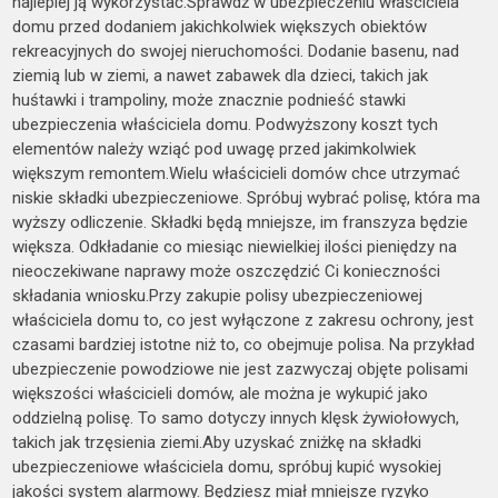
najlepiej ją wykorzystać.Sprawdź w ubezpieczeniu właściciela
domu przed dodaniem jakichkolwiek większych obiektów
rekreacyjnych do swojej nieruchomości. Dodanie basenu, nad
ziemią lub w ziemi, a nawet zabawek dla dzieci, takich jak
huśtawki i trampoliny, może znacznie podnieść stawki
ubezpieczenia właściciela domu. Podwyższony koszt tych
elementów należy wziąć pod uwagę przed jakimkolwiek
większym remontem.Wielu właścicieli domów chce utrzymać
niskie składki ubezpieczeniowe. Spróbuj wybrać polisę, która ma
wyższy odliczenie. Składki będą mniejsze, im franszyza będzie
większa. Odkładanie co miesiąc niewielkiej ilości pieniędzy na
nieoczekiwane naprawy może oszczędzić Ci konieczności
składania wniosku.Przy zakupie polisy ubezpieczeniowej
właściciela domu to, co jest wyłączone z zakresu ochrony, jest
czasami bardziej istotne niż to, co obejmuje polisa. Na przykład
ubezpieczenie powodziowe nie jest zazwyczaj objęte polisami
większości właścicieli domów, ale można je wykupić jako
oddzielną polisę. To samo dotyczy innych klęsk żywiołowych,
takich jak trzęsienia ziemi.Aby uzyskać zniżkę na składki
ubezpieczeniowe właściciela domu, spróbuj kupić wysokiej
jakości system alarmowy. Będziesz miał mniejsze ryzyko